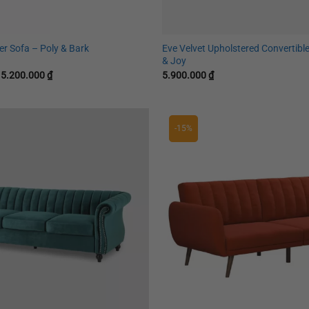
+
r Sofa – Poly & Bark
Eve Velvet Upholstered Convertib
& Joy
iá
Giá
15.200.000
₫
5.900.000
₫
ốc
hiện
à:
tại
7.000.000 ₫.
là:
15.200.000 ₫.
-15%
Thêm
yêu
thích