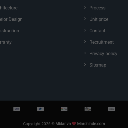
hitecture
Process
erior Design
Unit price
struction
Contact
rranty
Recruitment
Privacy policy
Sitemap
Copyright 2026 ©
Midar.vn
Marchinde.com