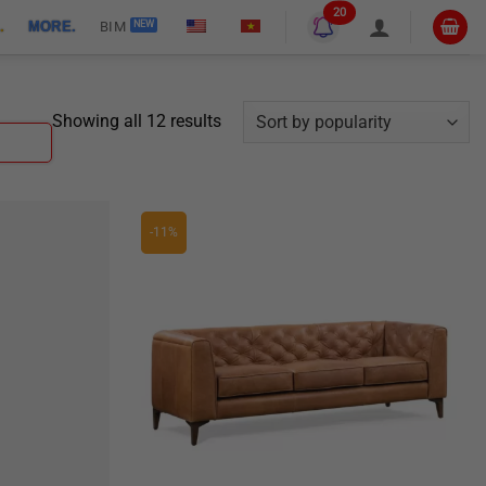
20
.
MORE.
BIM
Sorted
Showing all 12 results
by
popularity
-11%
Thêm
Thêm
yêu
yêu
thích
thích