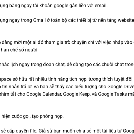
ụng bằng ngay tài khoản google gắn liền với email.
ụng ngay trong Gmail ở toàn bộ các thiết bị từ nền tảng websit
 dàng mời một ai đó tham gia trò chuyện chỉ với việc nhập vào 
 hạn chế số người.
hắc lịch ngay trong đoạn chat, dễ dàng tạo các chuỗi chat tron
ace sở hữu rất nhiều tính năng tích hợp, tương thích tuyệt đối
tin nhắn trả lời và bạn sẽ thấy các biểu tượng cho Google Driv
phím tắt cho Google Calendar, Google Keep, và Google Tasks mà
 hiện cuộc gọi, tạo phòng họp.
sẻ cấp quyền file. Giả sử bạn muốn chia sẻ một tài liệu từ Goo