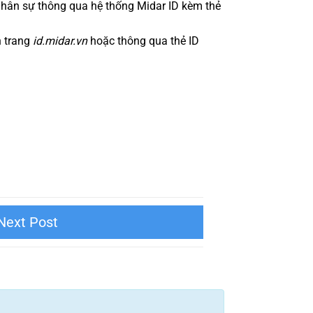
 nhân sự thông qua hệ thống Midar ID kèm thẻ
n trang
id.midar.vn
hoặc thông qua thẻ ID
L.OFFICETEL – INTERIOR DESIGN