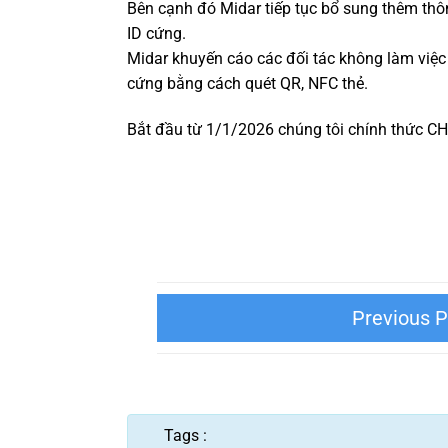
Bên cạnh đó Midar tiếp tục bổ sung thêm thôn
ID cứng.
Midar khuyến cáo các đối tác không làm việc
cứng bằng cách quét QR, NFC thẻ.
Bắt đầu từ 1/1/2026 chúng tôi chính thứ
CÁC LOẠI XE PHỔ BIẾN MÀ BẠN HA
NHƯỢC ĐI
Tags :