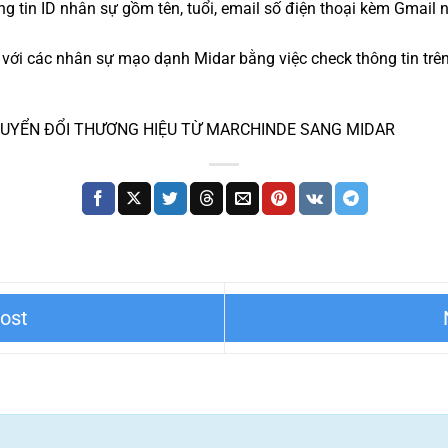
g tin ID nhân sự gồm tên, tuổi, email số điện thoại kèm Gmail
 với các nhân sự mạo dạnh Midar bằng việc check thông tin trê
c CHUYỂN ĐỔI THƯƠNG HIỆU TỪ MARCHINDE SANG MIDAR
Y GẶP – KÍCH THƯỚC & ƯU