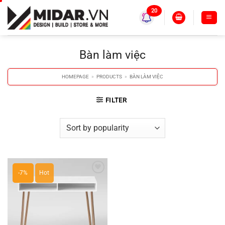
Skip
20
to
content
Bàn làm việc
HOMEPAGE
»
PRODUCTS
»
BÀN LÀM VIỆC
FILTER
-7%
Hot
Thêm
yêu
thích