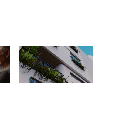
át
H2Home – Architecture &
n
Interior Design