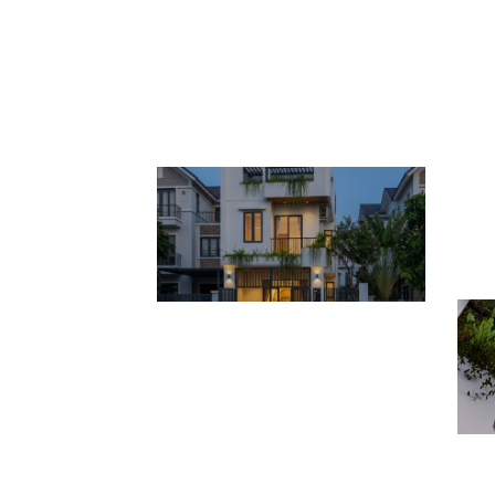
p
H2Home
d