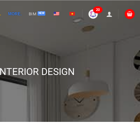
20
.
MORE.
BIM
NTERIOR DESIGN