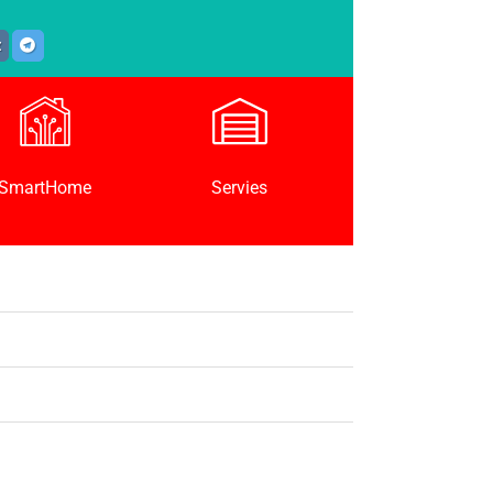
SmartHome
Servies