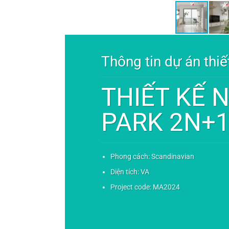
Thông tin dự án thiế
THIẾT KẾ 
PARK 2N+
Phong cách: Scandinavian
Diện tích: VA
Project code: MA2024