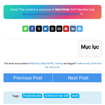
Sorry! This content is exclusive to
Marchinde
SVIP Member only.
Become MARCHINDE SVIP MEMBER NOW
^^
Mục lục
This entry was posted in
Midar Edu
,
Midar MORE
,
Training
and tagged
Facebook ads
,
từ khóa bị
hạn chế
,
word
.
T.A.H OFFICE – EXTERIOR &
VOV ME TRI PLAZA – INTERIOR
INTERIOR DESIGN
DESIGN
Tags :