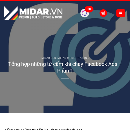
Skip
to
20
content
MIDAR EDU
,
MIDAR MORE
,
TRAINING
Tổng hợp những từ cấm khi chạy Facebook Ads –
Phần 1