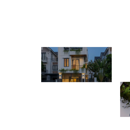
p
H2Home
d