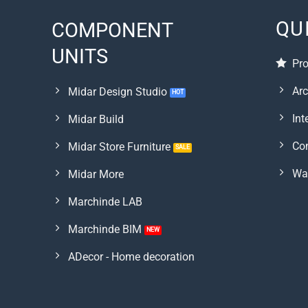
QU
COMPONENT
UNITS
Pr
Arc
Midar Design Studio
Int
Midar Build
Con
Midar Store Furniture
Wa
Midar More
Marchinde LAB
Marchinde BIM
ADecor - Home decoration