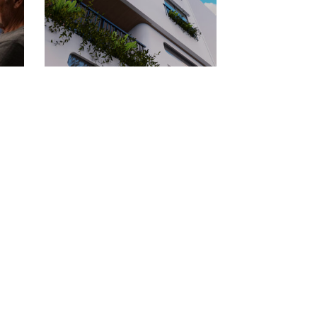
át
H2Home – Architecture &
n
Interior Design