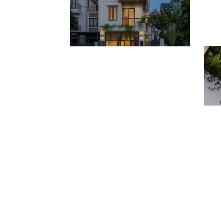
p
H2Home
d