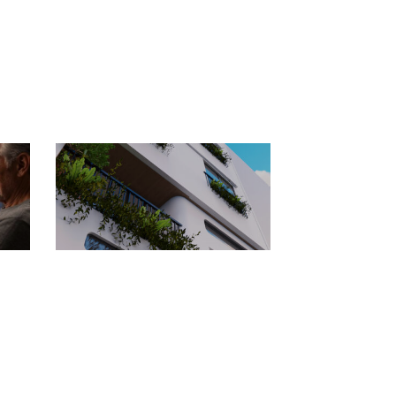
át
H2Home – Architecture &
n
Interior Design