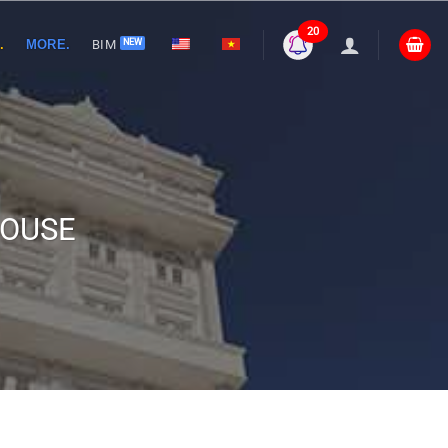
20
.
MORE.
BIM
HOUSE