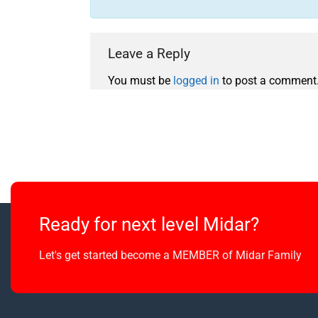
Leave a Reply
You must be
logged in
to post a comment
Ready for next level Midar?
Let's get started become a MEMBER of Midar Family