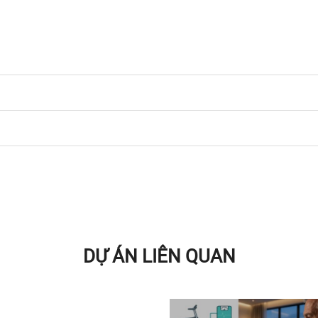
DỰ ÁN LIÊN QUAN
Chính Sách Bảo Hành &
Đồng Hành Trọn Đời Tại
Quyết định số 258/QĐ-
Biến Home Assistant