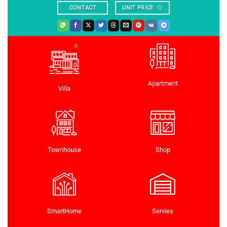
CONTACT
UNIT PRICE
Apartment
Villa
Townhouse
Shop
SmartHome
Servies