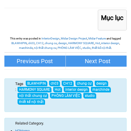
Mục lục
This entry was posted in
InteriorDesign
,
Midar Design Project
,
Midar Feature
and tagged
BLAWHIPIN
,
ch03
,
CH12
,
chung cư
,
design
,
HARMONY SQUARE
,
Hot
,
interior design
,
marchinde
,
nội thất chung cư
,
PHÒNG LÀM VIỆC
,
studio
,
thiết kế nội thất
.
PARAGON TOWER INTERIOR
FELIZ HOMES INTERIOR DESIGN
DESIGN
Tags
:
Related Category.
H2Home