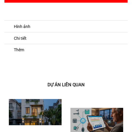
Hình ảnh
Chi tiết
Thêm
DỰ ÁN LIÊN QUAN
Chính Sách Bảo Hành & Đồng
Hành Trọn Đời Tại Midar
Smarthome
H2Home
Biến Home Assistant Thành
Hệ Thống Giám Sát Sức
Khỏe Gia Đình Toàn Diện