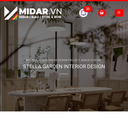
Skip
to
20
content
INTERIORDESIGN
,
MIDAR DESIGN PROJECT
,
MIDAR FEATURE
STELLA GARDEN INTERIOR DESIGN