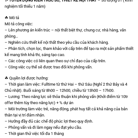
1- TUYỂN DỤNG KIẾN TRÚC SƯ, THIẾT KẾ NỘI THẤT
– Số lượng 01 ( kinh
nghiệm tối thiểu 1 năm)
☘ Mô tả
Mô tả công việc:
– Lên phương án kiến trúc – nội thất biệt thự, chung cư, nhà hàng, văn
phòng…
– Nghiên cứu thiết kế nội thất theo yêu cầu của khách hàng.
– Phân tích, chọn lọc, tham khảo với cấp trên để tạo ra một sản phẩm thiết
kế mang tính khả thi, sáng tạo cao.
– Các công việc có liên quan theo sự chỉ đạo của cấp trên.
– Công việc cụ thể sẽ được trao đổi khi phỏng vấn.
☘ Quyền lợi được hưởng:
– Thời gian làm việc: Fulltime từ thứ Hai – thứ Sáu (Nghỉ 2 thứ Bảy và 4
Chủ nhật). Buổi sáng từ 8h00 – 12h00, chiều từ 13h00 – 17h00.
– Lương: Theo năng lực sẽ thỏa thuận khi phỏng vấn (Khởi điểm từ 10tr
offer thêm tùy theo năng lực) + % dự án
– Môi trường làm việc trẻ, năng động, phát huy tất cả khả năng của bản
thân tại vị trí đảm nhận.
– Hưởng đầy đủ các chế độ phúc lợi theo quy định.
– Phỏng vấn và đi làm ngay nếu đạt yêu cầu.
– Thời gian thử việc tối đa 1 tháng