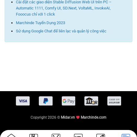
Cài đặt các giao diện Stable Diffusion Web UI trên PC –
Automatic 1111, Comfy UI, SD.Next, VoltaML, InvokeAI,
Fooocus chỉ với 1 click
Marchinde Tuyển Dụng 2023
Sử dụng Google Chat để liên lạc và quản lý công việc
Copyright 2026 ©
Midar.vn
Marchinde.com