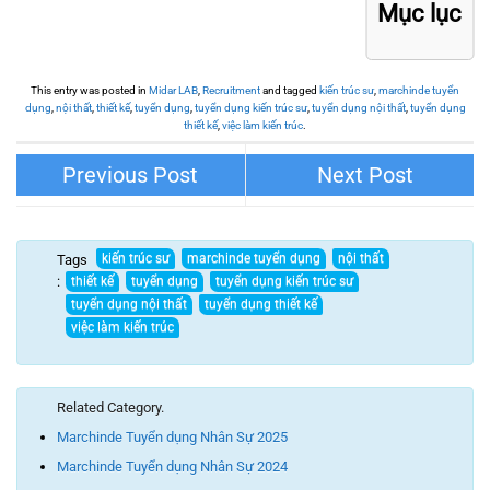
Mục lục
This entry was posted in
Midar LAB
,
Recruitment
and tagged
kiến trúc sư
,
marchinde tuyển
dụng
,
nội thất
,
thiết kế
,
tuyển dụng
,
tuyển dụng kiến trúc sư
,
tuyển dụng nội thất
,
tuyển dụng
thiết kế
,
việc làm kiến trúc
.
THE MATRIX ONE INTERIOR
TERRA AN HUNG INTERIOR DESIGN
DESIGN
CH07
Tags
:
Related Category.
Marchinde Tuyển dụng Nhân Sự 2025
Marchinde Tuyển dụng Nhân Sự 2024