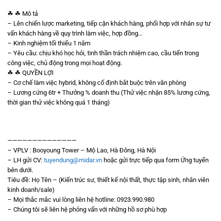
☘ ☘ Mô tả
– Lên chiến lược marketing, tiếp cận khách hàng, phối hợp với nhân sự tư
vấn khách hàng về quy trình làm việc, hợp đồng…
– Kinh nghiệm tối thiểu 1 năm
– Yêu cầu: chịu khó học hỏi, tinh thần trách nhiệm cao, cầu tiến trong
công việc, chủ động trong mọi hoạt động.
☘ ☘ QUYỀN LỢI
– Cơ chế làm việc hybrid, không cố định bắt buộc trên văn phòng
– Lương cứng 6tr + Thưởng % doanh thu (Thử việc nhận 85% lương cứng,
thời gian thử việc không quá 1 tháng)
——————————————
– VPLV : Booyoung Tower – Mộ Lao, Hà Đông, Hà Nội
– LH gửi CV:
tuyendung@midar.vn
hoặc gửi trực tiếp qua form Ứng tuyển
bên dưới.
Tiêu đề: Họ Tên – (Kiến trúc sư, thiết kế nội thất, thực tập sinh, nhân viên
kinh doanh/sale)
– Mọi thắc mắc vui lòng liên hệ hotline: 0923.990.980
– Chúng tôi sẽ liên hệ phỏng vấn với những hồ sơ phù hợp