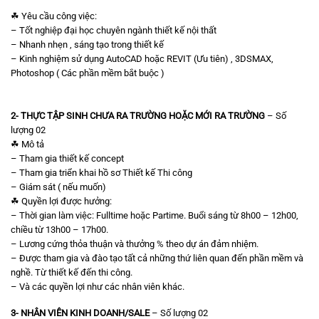
☘ Yêu cầu công việc:
– Tốt nghiệp đại học chuyên ngành thiết kế nội thất
– Nhanh nhẹn , sáng tạo trong thiết kế
– Kinh nghiệm sử dụng AutoCAD hoặc REVIT (Ưu tiên) , 3DSMAX,
Photoshop ( Các phần mềm bắt buộc )
2- THỰC TẬP SINH CHƯA RA TRƯỜNG HOẶC MỚI RA TRƯỜNG
– Số
lượng 02
☘ Mô tả
– Tham gia thiết kế concept
– Tham gia triển khai hồ sơ Thiết kế Thi công
– Giám sát ( nếu muốn)
☘ Quyền lợi được hưởng:
– Thời gian làm việc: Fulltime hoặc Partime. Buổi sáng từ 8h00 – 12h00,
chiều từ 13h00 – 17h00.
– Lương cứng thỏa thuận và thưởng % theo dự án đảm nhiệm.
– Được tham gia và đào tạo tất cả những thứ liên quan đến phần mềm và
nghề. Từ thiết kế đến thi công.
– Và các quyền lợi như các nhân viên khác.
3- NHÂN VIÊN KINH DOANH/SALE
– Số lượng 02