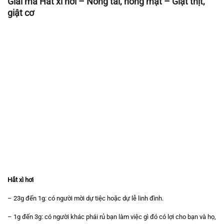
Giải mã Hắt xì hơi – Nóng tai, nóng mặt – Giật thịt,
giật cơ
Hắt xì hơi
– 23g đến 1g: có người mời dự tiệc hoặc dự lễ linh đình.
– 1g đến 3g: có người khác phái rủ bạn làm việc gì đó có lợi cho bạn và họ,