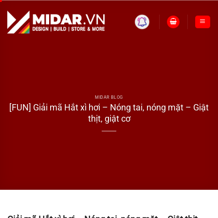
Skip
to
content
MIDAR BLOG
[FUN] Giải mã Hắt xì hơi – Nóng tai, nóng mặt – Giật
thịt, giật cơ