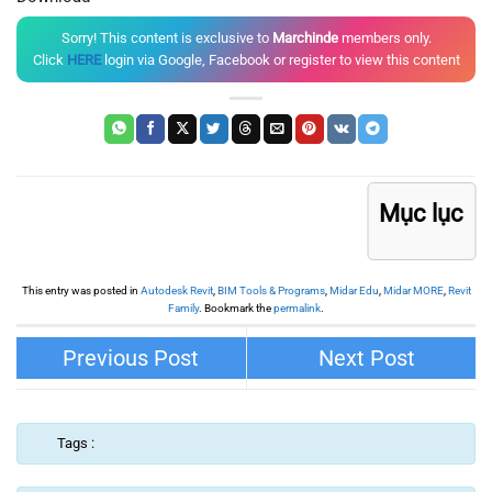
Sorry! This content is exclusive to
Marchinde
members only.
Click
HERE
login via Google, Facebook or register to view this content
Mục lục
This entry was posted in
Autodesk Revit
,
BIM Tools & Programs
,
Midar Edu
,
Midar MORE
,
Revit
Family
. Bookmark the
permalink
.
K.APARTMENT – INTERIOR DESIGN
CHÚC MỪNG NGÀY PHỤ NỮ VIỆT
NAM 20/10
Tags :