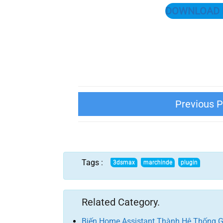
DOWNLOAD LI
AvizStudioTools ASmartObjects (Upd
2024)
Tags :
Related Category.
Biến Home Assistant Thành Hệ Thống G