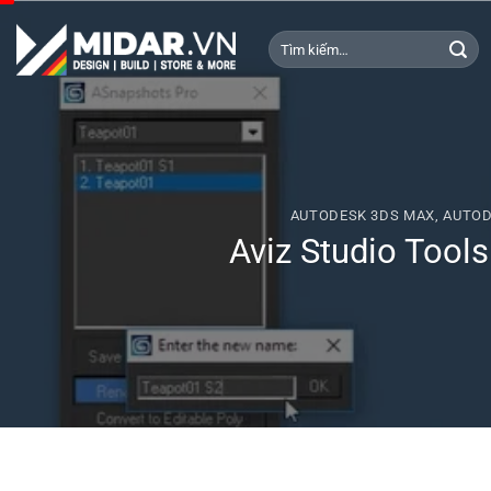
Skip
to
Tìm
kiếm:
content
AUTODESK 3DS MAX
,
AUTOD
Aviz Studio Tool