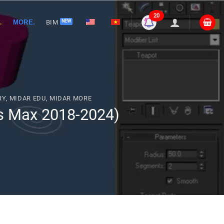
20
.
MORE.
BIM
RY
,
MIDAR EDU
,
MIDAR MORE
ds Max 2018-2024)