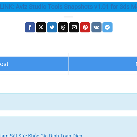
NK: Aviz Studio Tools Snapshots v1.01 for 3ds M
ate v1.01 for 3ds Max 2018-
AvizStudioTools ATree3D (U
iám Sát Sức Khỏe Gia Đình Toàn Diện