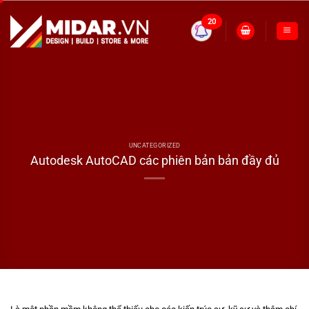
Skip
to
20
content
UNCATEGORIZED
Autodesk AutoCAD các phiên bản bản đầy đủ