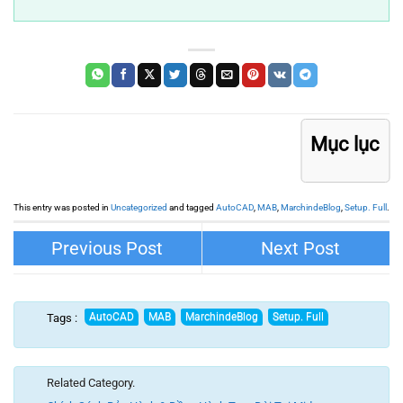
Mục lục
This entry was posted in
Uncategorized
and tagged
AutoCAD
,
MAB
,
MarchindeBlog
,
Setup. Full
.
Hướng dẫn 3 cách vệ sinh bàn ăn
Autodesk 3dsMax các phiên bản bản
cực kỳ đơn giản
đầy đủ
Tags :
Related Category.