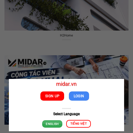
H2Home
midar.vn
SIGN UP
LOGIN
Select Language
TIẾNG VIỆT
ENGLISH
Cộng tác viên với Midar